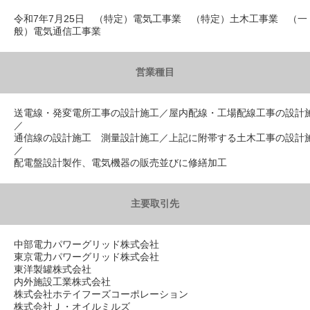
令和7年7月25日 （特定）電気工事業 （特定）土木工事業 （一
般）電気通信工事業
営業種目
送電線・発変電所工事の設計施工／屋内配線・工場配線工事の設計
／
通信線の設計施工 測量設計施工／上記に附帯する土木工事の設計
／
配電盤設計製作、電気機器の販売並びに修繕加工
主要取引先
中部電力パワーグリッド株式会社
東京電力パワーグリッド株式会社
東洋製罐株式会社
内外施設工業株式会社
株式会社ホテイフーズコーポレーション
株式会社Ｊ・オイルミルズ